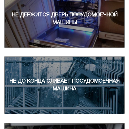
НЕ ДЕРЖИТСЯ ДВЕРЬ ПОСУДОМОЕЧНОЙ
МАШИНЫ
НЕ ДО КОНЦА СЛИВАЕТ ПОСУДОМОЕЧНАЯ
МАШИНА