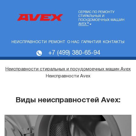
СЕРВИС ПО РЕМОНТУ
СТИРАЛЬНЫХ И
ПОСУДОМОЕЧНЫХ МАШИН
AVEX ®
НЕИСПРАВНОСТИ
РЕМОНТ
О НАС
ГАРАНТИЯ
КОНТАКТЫ
+7 (499) 380-65-94
Неисправности стиральных и посудомоечных машин Avex
Неисправности Avex
Виды неисправностей Avex: