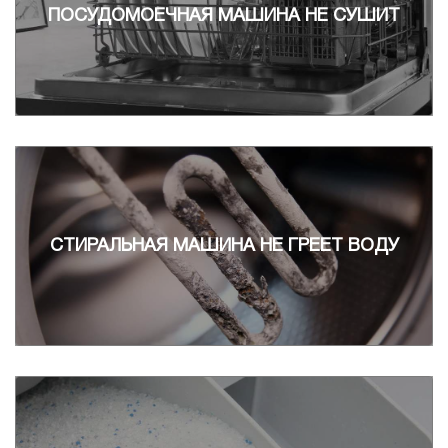
ПОСУДОМОЕЧНАЯ МАШИНА НЕ СУШИТ
СТИРАЛЬНАЯ МАШИНА НЕ ГРЕЕТ ВОДУ