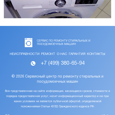
СЕРВИС ПО РЕМОНТУ СТИРАЛЬНЫХ И
ПОСУДОМОЕЧНЫХ МАШИН
НЕИСПРАВНОСТИ
РЕМОНТ
О НАС
ГАРАНТИЯ
КОНТАКТЫ
+7 (499) 380-65-94
©
2026 Сервисный центр по ремонту стиральных и
посудомоечных машин
Вся представленная на сайте информация, касающаяся сроков, стоимости и
порядка предоставления услуг, носит информационный характер и ни при
каких условиях не является публичной офертой, определяемой
положениями Статьи 437(2) Гражданского кодекса РФ.