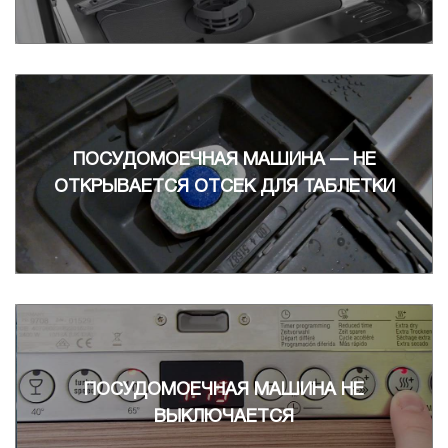
ПОСУДОМОЕЧНАЯ МАШИНА — НЕ
ОТКРЫВАЕТСЯ ОТСЕК ДЛЯ ТАБЛЕТКИ
ПОСУДОМОЕЧНАЯ МАШИНА НЕ
ВЫКЛЮЧАЕТСЯ