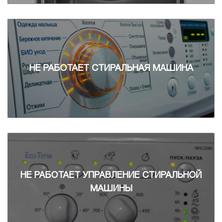
НЕ РАБОТАЕТ СТИРАЛЬНАЯ МАШИНА
НЕ РАБОТАЕТ УПРАВЛЕНИЕ СТИРАЛЬНОЙ
МАШИНЫ