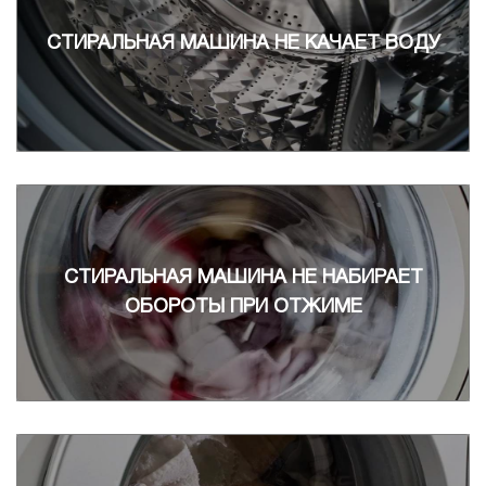
СТИРАЛЬНАЯ МАШИНА НЕ КАЧАЕТ ВОДУ
СТИРАЛЬНАЯ МАШИНА НЕ НАБИРАЕТ
ОБОРОТЫ ПРИ ОТЖИМЕ