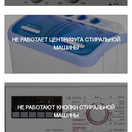
НЕ РАБОТАЕТ ЦЕНТРИФУГА СТИРАЛЬНОЙ
МАШИНЫ
НЕ РАБОТАЮТ КНОПКИ СТИРАЛЬНОЙ
МАШИНЫ