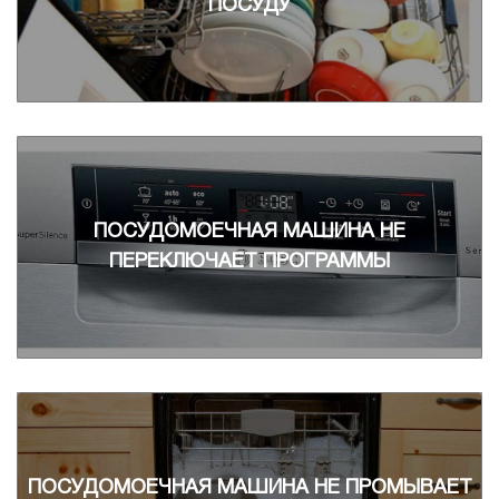
ПОСУДУ
ПОСУДОМОЕЧНАЯ МАШИНА НЕ
ПЕРЕКЛЮЧАЕТ ПРОГРАММЫ
ПОСУДОМОЕЧНАЯ МАШИНА НЕ ПРОМЫВАЕТ