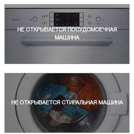
НЕ ОТКРЫВАЕТСЯ ПОСУДОМОЕЧНАЯ
МАШИНА
НЕ ОТКРЫВАЕТСЯ СТИРАЛЬНАЯ МАШИНА