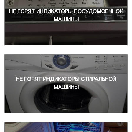
НЕ ГОРЯТ ИНДИКАТОРЫ ПОСУДОМОЕЧНОЙ
МАШИНЫ
НЕ ГОРЯТ ИНДИКАТОРЫ СТИРАЛЬНОЙ
МАШИНЫ