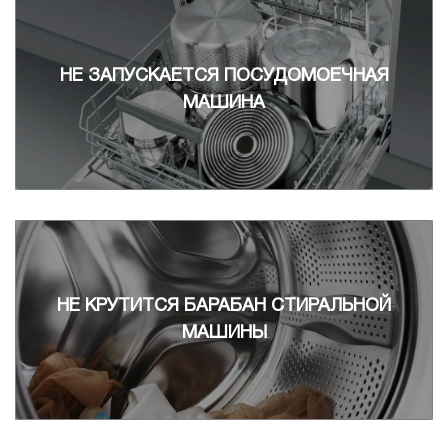
НЕ ЗАПУСКАЕТСЯ ПОСУДОМОЕЧНАЯ
МАШИНА
НЕ КРУТИТСЯ БАРАБАН СТИРАЛЬНОЙ
МАШИНЫ